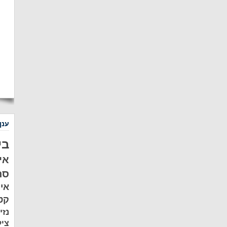
ענן
בי
אי
סת
אי
קט
נזי
ציל