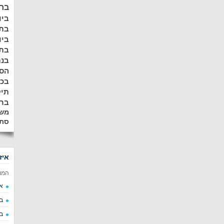
ברמ
ביו
בתל
ביו
בתל
בנת
הסר
בכ
תיק
ברע
משא
סתי
איז
המו
א
ב
ב