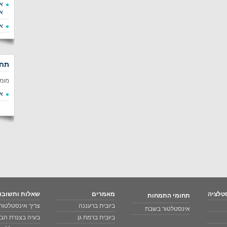
א
א
א
תחו
מומ
א
טלציה
מאמרים
שאלות ותשובו
תחומי התמחות
ביובית ברעננה
צריך אינסטלטור 
אינסטלטור בשבת
ביובית ברמת גן
בעיה בצנרת הבי