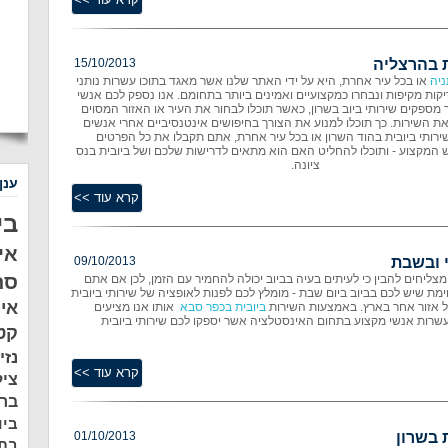
ת בהרצליה
15/10/2013
ניה
או בכל עיר אחרת, היא על ידי האתר שלנו אשר מאגד בתוכו עשרות נותני
יקות מקיפות ונבחרו כמקצועיים ואמינים ביותר בתחומם. אנו נספק לכם אנשי
מספקים שירותי ביוב בשרון, כאשר תוכלו לבחור את העיר או האזור המסוים
ת השירות. כך תוכלו למנוע את הצורך בחיפושים אינטנסיביים אחרי אנשים
ירותי ביובית בהוד השרון או בכל עיר אחרת, אתם תקבלו את כל הפרטים
ש המקצוע - ותוכלו להחליט האם הוא מתאים לדרישות שלכם ושל ביובית בנס
ציונה.
ענן
בי
אי
 ובשבת
09/10/2013
סת
ליחים להבין כי לעיתים בעיה בביוב יכולה להחמיר עם הזמן, לכן אם אתם
מת שיש לכם בביוב ביום שבת - מומלץ לכם לפנות לאופציה של שירותי ביובית
אי
ל אזור אחר בארץ. באמצעות השירות
ביובית בכפר סבא
אותו אנו מציעים
עשרות אנשי מקצוע בתחום האינסטלציה אשר יספקו לכם שירותי ביובית
קט
נזי
ציל
ברמ
ביו
 בשרון
01/10/2013
בתל