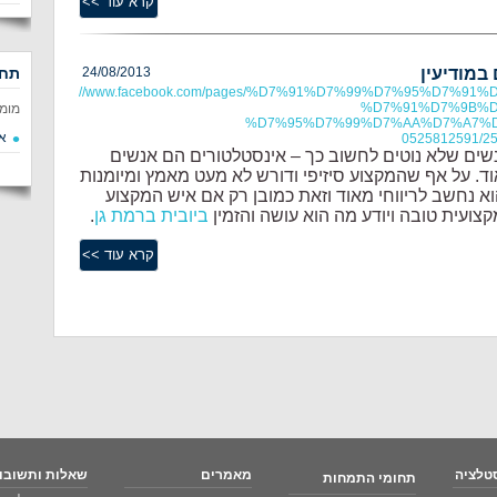
במודיעין
24/08/2013
תחו
https://www.facebook.com/pages/%D7%91%D7%99%D7%95%D7%91
%D7%91%D7%9B%D
מומ
%D7%95%D7%99%D7%AA%D7%A7%D
א
0525812591/2
שים שלא נוטים לחשוב כך – אינסטלטורים הם אנשים
ד. על אף שהמקצוע סיזיפי ודורש לא מעט מאמץ ומיומנות
 הוא נחשב לריווחי מאוד וזאת כמובן רק אם איש המקצוע
ועית טובה ויודע מה הוא עושה והזמין
ביובית ברמת גן
.
טלציה
מאמרים
שאלות ותשובו
תחומי התמחות