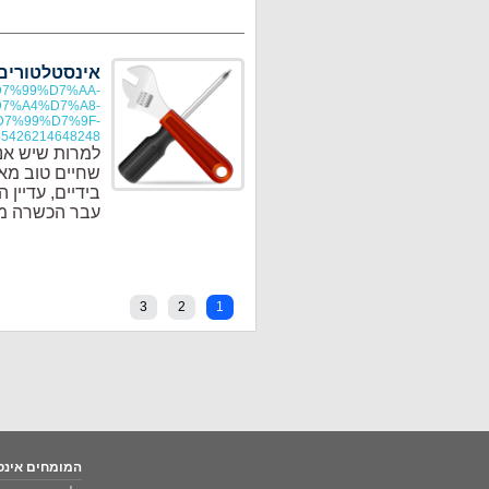
אינסטלטורים 
%D7%99%D7%AA-
7%A4%D7%A8-
7%99%D7%9F-
55426214648248
למרות שיש אנ
שחיים טוב מאו
בידיים, עדיין
עבר הכשרה מקצ
3
2
1
המומחים אינס