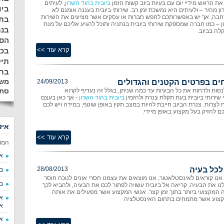
את הראש מידיי יום עם בעיות ביוב קשות הזמן
ביובית בהוד השרון
, לעיתים
ביו
ן מהיר – ולעיתים היא נמשכת זמן רב. שירותי ביובית בעננה אומנם לא
חבה, אך יש באפשרותכם לחפש חברות או עסקים אשר מציעים את השירות
בתל
ן – כמו חברה שמספקת שירותי ביובית בנתניה ותוכל להגיע אליכם על מנת
בנת
לה בביוב.
הסר
בכ
תיק
ברע
משא
חים בפרטים הקטנים והגדולים
24/09/2013
לנסות ולדחות את כל הבעיות עד כמה שניתן, בגלל זה נעדיף לקרוא
סתי
 שירותי ביובית בעת תקלת צנרת ולהזמין
ביובית בהוד השרון
- אך כאן בעצם
צרות. צנרת הביוב חייבת להיות במצב תקין באופן שוטף, במידה ויש לכם
ם להזיק בעל מקצוע באופן מיידי.
איז
המו
א
 לכל בעיה
28/08/2013
ב
נו קוראים לאינסטלאטור, אנו מוצאים את עצמנו חסרי אונים לנוכח חוסר
ב
לנו את הבעיה. קריאה אל ביובית עשויה לפתור לכם את הבעיה, ולהביא לכך
המקצועי ביותר בתוך זמן קצר. אנשי המקצוע אשר מפעילים את אותה
א
מקצוע אשר מתמחים בתחום האינסטלציה
א
א