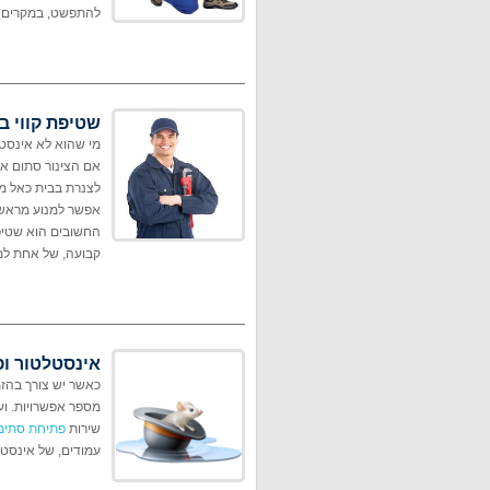
להתפשט, במקרים של
שטיפת קווי בי
מי שהוא לא אינסטל
אם הצינור סתום או
לצנרת בבית כאל מו
אפשר למנוע מראש 
החשובים הוא שטיפת
קבועה, של אחת למ
אינסטלטור ו
כ
אשר יש צורך בהזמ
מספר אפשרויות. וע
שירות
פתיחת סתימ
עמודים, של אינסטל