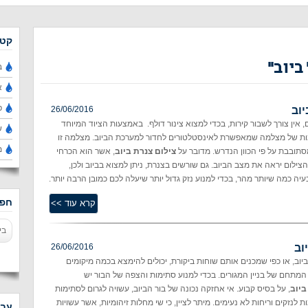
קטג
יוב''
ב
א
פ
יוב
26/06/2016
, אין צורך לשבור קירות, בכדי למצוא צינור דולף. באמצעות הציוד המיוחד
ש
ת של מצלמה שמאפשרת לאינסטלטורים לחדור למערכת הביוב. מצלמה זו
מ
סתובבת על פי הכוון הנדרש. מדובר על
צילום צנרת ביוב
, אשר הוא הכרחי
הצילום יראה את מצב הביוב. גם שורשים בצנרת, ניתן למצוא בביוב ולכן,
יה כמה שיותר מהר, בכדי למנוע נזק גדול יותר שיעלה לכם כמובן הרבה יותר.
חפש
וב
26/06/2016
 ביוב, או כפי שמכנים אותם שוחות ביקורת, יכולים להימצא בכמה מיקומים
 המתחם של בניין המגורים. בכדי למנוע סתימות והצפה של הבור יש
ביוב
, על בסיס קבוע. אי אחזקה נכונה של בור הביוב, עשויה לגרום לסתימות
ת לנזקים וריחות לא נעימים. מיתר לציין, כי שי מחלות זיהומיות, אשר עשויות
עבו