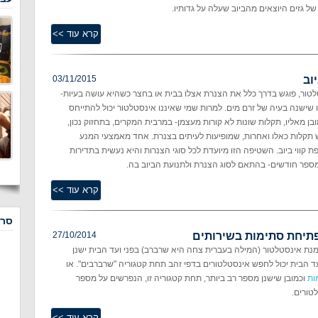
 גזים היוצאים מהביוב שעלה על גדותיו.
וב
03/11/2015
טור, פוגש בדרך כלל את הצנרת אצלו בבית או בחצר כשהיא עושה בעיות-
 שישנה בעיה של זרם מים. למרות שמי שאיננו אינסטלטור יכול להתייחס
בן מאליו, תקלות שונות לא קורות מעצמן- במרבית המקרים, בתחזוק נכון,
תקלות כאלו ואחרות, שמופיעות לעיתים בצנרת. אחד מאמצעי המנע
 קווי ביוב. השטיפה הזו מיועדת לכל סוגי הצנרות והיא נעשית בתדירות
ספר חודשים- בהתאם לסוג הצנרת ולתנועת הביוב בה.
סרט
פתיחת סתימות בשירותים
27/10/2014
נת אינסטלטור (המילה בעברית צחה היא שרברב) בפני ועד הבית ישנן
ד הבית יכול לחפש אינסטלטורים בדפי זהב תחת קטגוריה "שרברבים". או
ות
וכמובן שישנן מספר רב ביותר, תחת קטגוריה זו, הנפרשים על מספר
טורים.