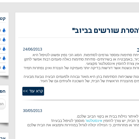
קטג
הסרת שורשים בביוב''
ב
א
פ
24/06/2013
יחת סתימות ומספר גורמים לסתימות. הסוג הכי נפוץ ופשוט לטיפול היא
ש
יור, באמבטיה או בשירותים- פתיחת סתימות כאלה פעמים רבות אפשר לתקן
ן צורת להזמין אינסטלטור מקצועי.
מ
זרות ונשנות אשר דורשות בדיקה יותר מעמיקה של הצנרת ואינן נפתרות תמיד
ונות ששכיחות הסתימות בהן היא מאוד גבוהה ולפעמים הבעיה נובעת מבעיה
מים מהצנרת הראשית של הבית, של השכונה ולעיתים גם של העיר.
חפש
30/05/2013
יתור נזילות בבית או בקווי הביוב שלכם.
ך הבית, יש צורך להזמין
אינסטלטור
מוסמך לטיפול בבעיה!
חר או מחרותיים, כי הנזילה יכולה לגדול במהירות ותמצאו את הבית שלכם
עבו