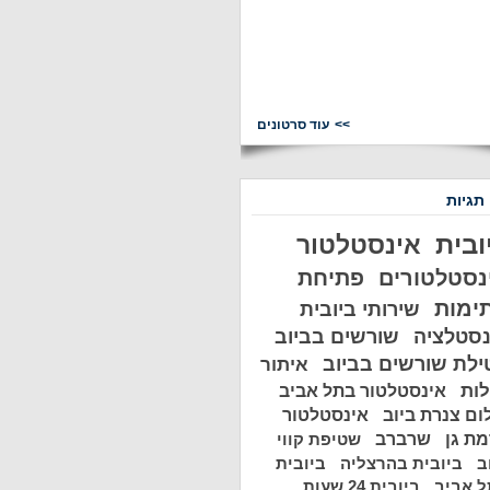
עוד סרטונים
 תגיות
ובית
אינסטלטור
נסטלטורים
פתיחת
ימות
שירותי ביובית
נסטלציה
שורשים בביוב
ילת שורשים בביוב
איתור
לות
אינסטלטור בתל אביב
ום צנרת ביוב
אינסטלטור
ת גן
שרברב
שטיפת קווי
ב
ביובית בהרצליה
ביובית
 אביב
ביובית 24 שעות