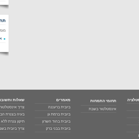
תחו
מומ
א
טלציה
מאמרים
שאלות ותשובו
תחומי התמחות
ביובית ברעננה
צריך אינסטלטור 
אינסטלטור בשבת
ביובית ברמת גן
בעיה בצנרת הבי
ביובית בהוד השרון
תיקון צנרת ללא
ביובית בבני ברק
צריך ביובית בש