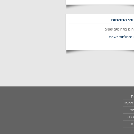
מי התמחות
חים בתחומים שונים
ינסטלטור בשבת
ת
דחוף!!
וב
 הרס
בת