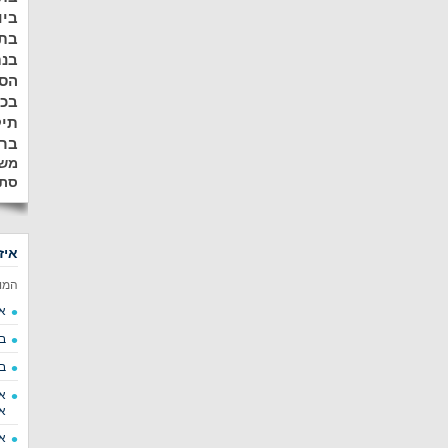
ביו
בתל
בנת
הסר
בכ
תיק
ברע
משא
סתי
איז
המו
א
ב
ב
א
א
א