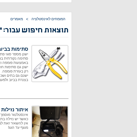
המומחים לאינסטלציה
>
מאמרים
תוצאות חיפוש עבור: ''
סתימות בביוב
ישנן מספר סוגי פת
סתימה נקודתית בכ
באמצעות פומפה ואי
ישנן גם סתימות חו
רק בעזרת פומפה.
ישנם גם בתים ושכ
בצנרת בביוב ולפע
איתור נזילות
אינסטלטור מוסמך לא
כאשר יש נזילה בתו
אין להשאיר זאת למ
מוצף עד הגג!