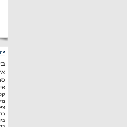
ענן
בי
אי
סת
אי
קט
נזי
ציל
ברמ
ביו
בתל