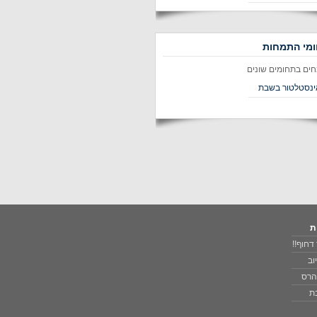
מי התמחות
חים בתחומים שונים
ינסטלטור בשבת
ת
דחוף!!
וב
 הרס
בת