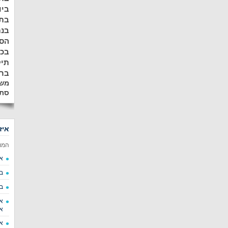
ביו
בתל
בנת
הסר
בכ
תיק
ברע
משא
סתי
איז
המו
א
ב
ב
א
א
א