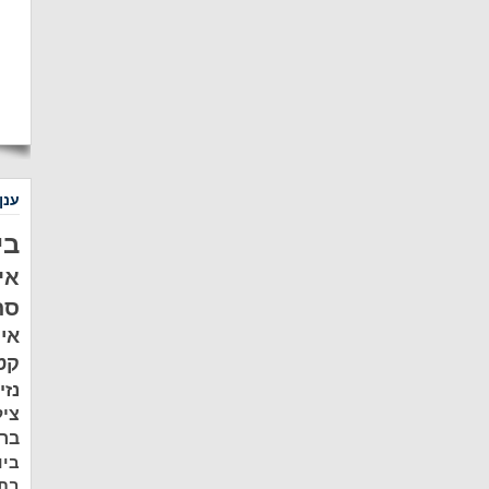
ענן
בי
אי
סת
אי
קט
נזי
ציל
ברמ
ביו
בתל