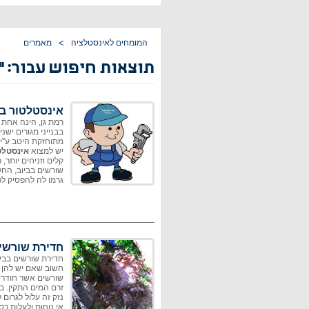
המומחים לאינסטלציה
>
מאמרים
תוצאות חיפוש עבור: ''
אינסטלטור ב
רמת גן, הינה אחת 
מתוחזקת היטב ע"י 
יש למצוא
אינסטלט
קלים וזניחים יותר,
שורשים בביוב, החל
גרמו לה להפסיק לפע
חדירת שורשים
חדירת שורשים בביו
חשוב שאם יש להן ס
שורשים אשר חודרים
זרם המים התקין. ב
נזק זה עלול לגרום 
אי נוחות ולעלות כס