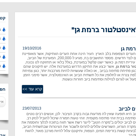
קטג
אינסטלטור ברמת גן''
ב
א
פ
רמת גן
19/10/2016
הערים הצפופות בלב הארץ. העיר הינה אחת הערים הוותיקות, אשר מאופיינת
ש
בבנייני מגורים ישנים לצד חדשים. מספר התושבים בה, מגיע ל-200,000, המערכת של הביוב,
עיריית רמת גן. כאשר ישנו קלקול במערכת, בגלל בלאי או תחזוקה לט נכונה,
מ
ור ברמת גן
, אשר יבצע את התיקון הדרוש במערכות אלה. יש תיקונים שהם
 כגון פתיחת סתימה בביוב , או כאלה שעשויות להיות מורכבות יותר, כגון צמיחת
פת צנרת או לחלופין את כל תשתית הביוב או האינסטלציה, אשר סימני הזמן
ול או לגרום לנזילות וסתימות ביוב חוזרות ונשנות.
חפש
 לביוב
23/07/2013
ב היא תופעה שאין לה מודעות גבוה בקרב הציבור. לכן, אנשים רבים נוטים
תימה בבית זוהי סתימה מקומית. זוהי טעות חמורה שיכול להוביל לנזק רב.
 לביוב יכולים ב"מקרה הטוב" לייצר רשת אשר תווה בתוכה לכלוך וחוסמת את
מקרה הגרוע, השורשים עלולים להרוס ולשבור את הצינורות שבתשתית הביוב,
לבעיות קשות בזרימת המים, הצפות, ותיקונם עלול להיות מורכב מאוד, להוות
ף רב.
עבו